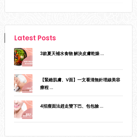
Latest Posts
3款夏天補水食物 解決皮膚乾燥
...
【緊緻肌膚、V面】一文看清無針埋線美容
療程
...
4招瘦面法趕走雙下巴、包包臉
...