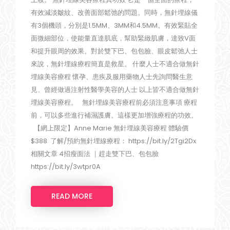
有效減淡皺紋、改善面部鬆弛的問題。同時，無針埋線儀
有3個機頭，分別是1.5MM、3MM和4.5MM。有效緊貼全
面微細部位，使能量直達肌底，幫助緊緻肌膚，達致V面
和提升眼周的效果。對於雙下巴、包包臉、眼皮鬆弛人士
來說，無針埋線療程簡直是救星。 什麼人士不適合做無針
埋線美容療程 懷孕、患疾及服用藥物人士先詢問醫生意
見、曾經做過注射性醫學美容的人士 以上皆不適合做無針
埋線美容療程。 無針埋線美容療程前必須注意事項 療程
前，可以多些進行補濕護膚。這樣更加增強療程的功效。
【網上限定】Anne Marie 無針埋線美容療程 體驗價
$388 了解/預約無針埋線療程： https://bit.ly/2Tgi2Dx
相關文章 4招瘦面法 ｜趕走雙下巴、包包臉
https://bit.ly/3wtpr0A
READ MORE