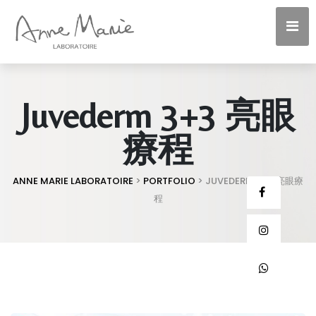
Juvederm 3+3 亮眼
療程
ANNE MARIE LABORATOIRE
>
PORTFOLIO
>
JUVEDERM 3+3 亮眼療
程