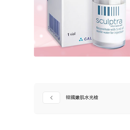
韓國嫩肌水光槍