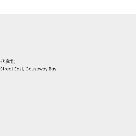
近時代廣場）
p Street East, Causeway Bay