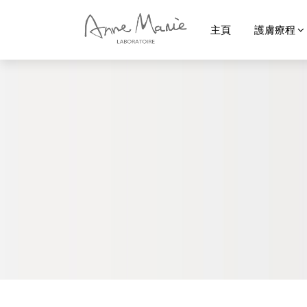
主頁
護膚療程